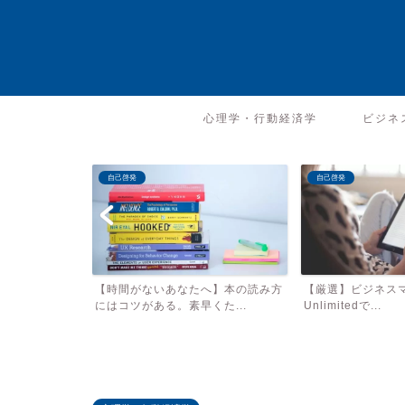
心理学・行動経済学
ビジネ
自己啓発
自己啓発
へ】本の読み方
【厳選】ビジネスマンがKindle
【厳選】ビジネスマン
た...
Unlimitedで...
聴くべき17冊【あ..