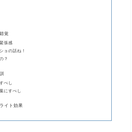
錯覚
緊張感
ショの話ね！
の？
訓
すべし
葉にすべし
ライト効果