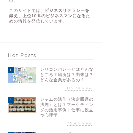
中。
このサイトでは、
ビジネスリテラシーを
鍛え、上位10％のビジネスマンになる
た
めの情報を発信しています。
Hot Posts
シリコンバレーとはどんな
1
ところ？場所は？由来は？
どんな企業があるの？
106178
view
ジャムの法則（決定回避の
2
法則）とは？マーケティン
グの活用事例｜仕事に役立
つ心理学
76665
view