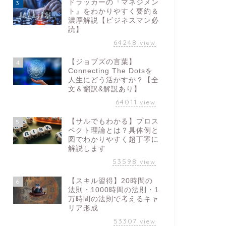
ドラッカーの『マネジメン
3
ト』をわかりやすく要約＆
濃厚解説【ビジネスマン必
読】
64248
view
【ジョブズの言葉】
4
Connecting The Dotsを
人生にどう活かすか？【全
文＆翻訳&解説あり】
64011
view
【サルでもわかる】プロス
5
ペクト理論とは？具体例と
図でわかりやすく超丁寧に
解説します
53598
view
【スキル習得】20時間の
6
法則・1000時間の法則・1
万時間の法則で考えるキャ
リア形成
53307
view