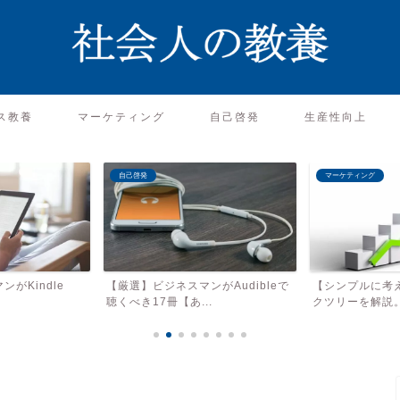
ス教養
マーケティング
自己啓発
生産性向上
マーケティング
マーケティング
がAudibleで
【シンプルに考えよ】売上のロジッ
【違うそうじゃ
.
クツリーを解説。売上を上...
くストーリーテリ