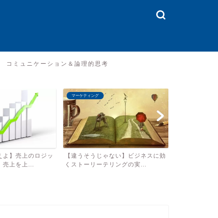
コミュニケーション＆論理的思考
ビジネス教養
コミュニケーショ
ない】ビジネスに効
【ついに言語化】ビジネスとは何
【ぎゅ〜っと
ングの実...
か？顧客の価値とは何か？ビ...
す』で学ぶコミ