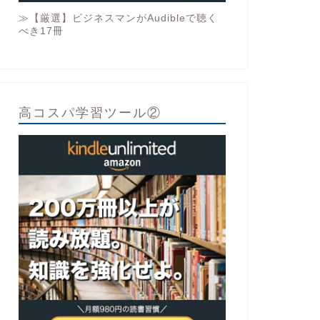
≫【厳選】ビジネスマンがAudibleで聴く
べき17冊
高コスパ学習ツール②