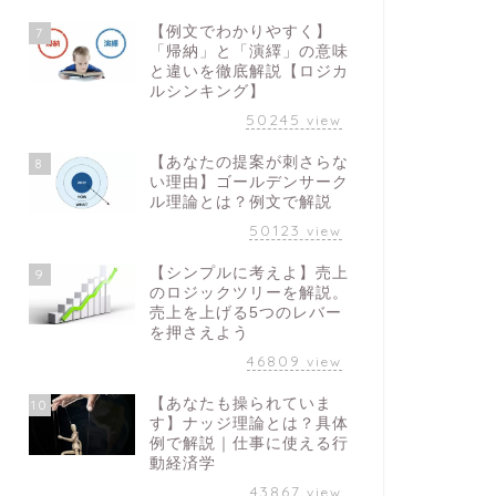
【例文でわかりやすく】
7
「帰納」と「演繹」の意味
と違いを徹底解説【ロジカ
ルシンキング】
50245
view
【あなたの提案が刺さらな
8
い理由】ゴールデンサーク
ル理論とは？例文で解説
50123
view
【シンプルに考えよ】売上
9
のロジックツリーを解説。
売上を上げる5つのレバー
を押さえよう
46809
view
【あなたも操られていま
10
す】ナッジ理論とは？具体
例で解説｜仕事に使える行
動経済学
43867
view