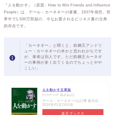
『人を動かす』（原題 : How to Win Friends and Influence
People）は、デール・カーネギーの著書。1937年発売。世
界中で1,500万部超の、今なお愛されるビジネス書の古典
的存在です。
「カーネギー」と聞くと、鉄鋼王アンドリ
ュー・カーネギーの本かと思われがちです
が、著者は別人です。ただ鉄鋼王カーネギ
ーの事例が多く出てくるのでちょっとやや
こしい。
人を動かす文庫版
ヨメレバ
posted with
デール・カーネギー/山口博 創元社
2016年01月24日頃
楽天ブックス