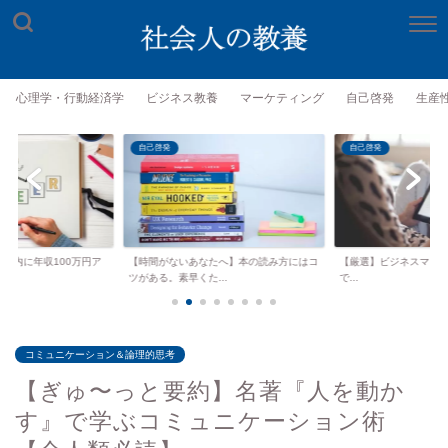
心理学・行動経済学
ビジネス教養
マーケティング
自己啓発
生産
自己啓発
自己啓発
年以内に年収100万円ア
【時間がないあなたへ】本の読み方にはコ
【厳選】ビジネスマンがKind
.
ツがある。素早くた...
で...
コミュニケーション＆論理的思考
【ぎゅ〜っと要約】名著『人を動か
す』で学ぶコミュニケーション術