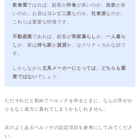
飲食業
ではれば、顧客が
外食
が多いのか、
自炊
が多
いのか。お昼は
コンビニ派
なのか、
社食派
なのか。
これらは重要な特徴です。
不動産業
であれば、顧客が
実家暮らし
か、
一人暮ら
し
か。家は
持ち家
か
賃貸
か。はクリティカルな話で
す。
しかしながら
文具メーカーにとっては、どちらも重
要ではない
でしょう。
ただそれだと初めてペルソナを作るときに、なんの手がか
りもなく途方に暮れてしまうかもしれません。
次のよくあるペルソナの設定項目を参考にしてみてくださ
い。