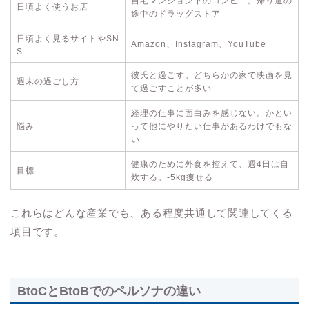
自宅マンション下のコンビニ。帰り道の
日頃よく使うお店
途中のドラッグストア
日頃よく見るサイトやSN
Amazon、Instagram、YouTube
S
彼氏と過ごす。どちらかの家で映画を見
週末の過ごし方
て過ごすことが多い
経理の仕事に面白みを感じない。かとい
悩み
って他にやりたい仕事があるわけでもな
い
健康のために外食を控えて、週4日は自
目標
炊する。-5kg痩せる
これらはどんな産業でも、ある程度共通して関連してくる
項目です。
BtoCとBtoBでのペルソナの違い