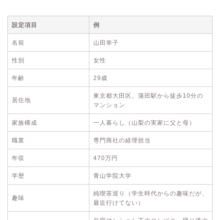
設定項目
例
名前
山田幸子
性別
女性
年齢
29歳
東京都大田区。蒲田駅から徒歩10分の
居住地
マンション
家族構成
一人暮らし（山梨の実家に父と母）
職業
専門商社の経理担当
年収
470万円
学歴
青山学院大学
純喫茶巡り（学生時代からの趣味だが、
趣味
最近行けてない）