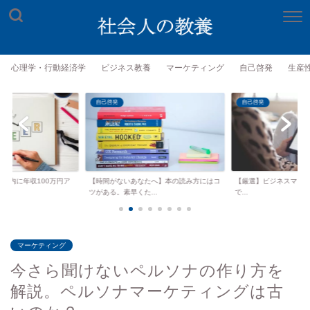
心理学・行動経済学
ビジネス教養
マーケティング
自己啓発
生産
自己啓発
自己啓発
年以内に年収100万円ア
【時間がないあなたへ】本の読み方にはコ
【厳選】ビジネスマンがKind
.
ツがある。素早くた...
で...
マーケティング
今さら聞けないペルソナの作り方を
解説。ペルソナマーケティングは古