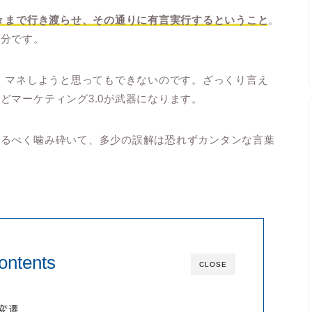
隅々まで行き渡らせ、その通りに有言実行するということ
。
部分です。
ん。マネしようと思ってもできないのです。ざっくり言え
どマーケティング3.0が武器になります。
なるべく噛み砕いて、多少の誤解は恐れずカンタンな言葉
ontents
CLOSE
の変遷