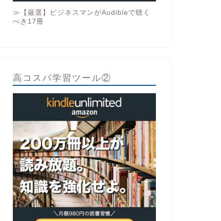
≫【厳選】ビジネスマンがAudibleで聴く
べき17冊
高コスパ学習ツール②