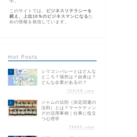
中。
このサイトでは、
ビジネスリテラシーを
鍛え、上位10％のビジネスマンになる
た
めの情報を発信しています。
Hot Posts
シリコンバレーとはどんな
1
ところ？場所は？由来は？
どんな企業があるの？
106148
view
ジャムの法則（決定回避の
2
法則）とは？マーケティン
グの活用事例｜仕事に役立
つ心理学
76640
view