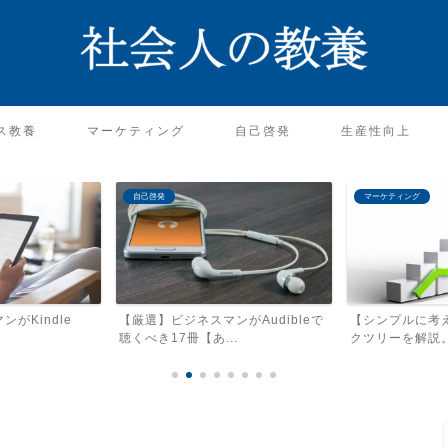
ス教養
マーケティング
自己啓発
生産性向上
マーケティング
マーケティング
がAudibleで
【シンプルに考えよ】売上のロジッ
【違うそうじゃ
.
クツリーを解説。売上を上...
くストーリーテリ