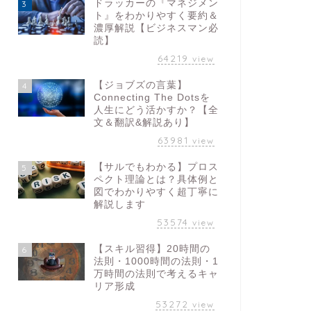
ドラッカーの『マネジメン
3
ト』をわかりやすく要約＆
濃厚解説【ビジネスマン必
読】
64219
view
【ジョブズの言葉】
4
Connecting The Dotsを
人生にどう活かすか？【全
文＆翻訳&解説あり】
63981
view
【サルでもわかる】プロス
5
ペクト理論とは？具体例と
図でわかりやすく超丁寧に
解説します
53574
view
【スキル習得】20時間の
6
法則・1000時間の法則・1
万時間の法則で考えるキャ
リア形成
53272
view