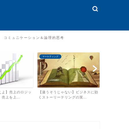
コミュニケーション＆論理的思考
ビジネス教養
コミュニケーショ
ない】ビジネスに効
【ついに言語化】ビジネスとは何
【ぎゅ〜っと
ングの実...
か？顧客の価値とは何か？ビ...
す』で学ぶコミ