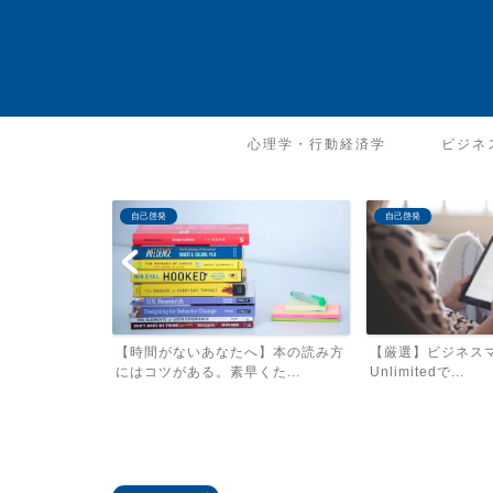
心理学・行動経済学
ビジネ
自己啓発
自己啓発
へ】本の読み方
【厳選】ビジネスマンがKindle
【厳選】ビジネスマン
た...
Unlimitedで...
聴くべき17冊【あ..