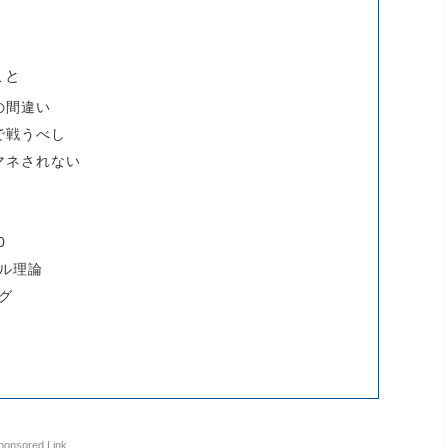
こと
の間違い
で戦うべし
マネされない
0
ル理論
グ
ponsored Link