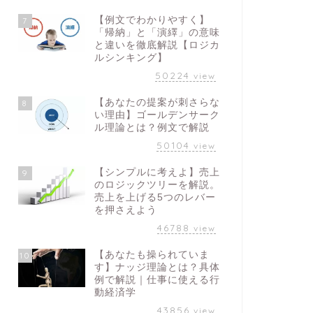
【例文でわかりやすく】
7
「帰納」と「演繹」の意味
と違いを徹底解説【ロジカ
ルシンキング】
50224
view
【あなたの提案が刺さらな
8
い理由】ゴールデンサーク
ル理論とは？例文で解説
50104
view
【シンプルに考えよ】売上
9
のロジックツリーを解説。
売上を上げる5つのレバー
を押さえよう
46788
view
【あなたも操られていま
10
す】ナッジ理論とは？具体
例で解説｜仕事に使える行
動経済学
43856
view