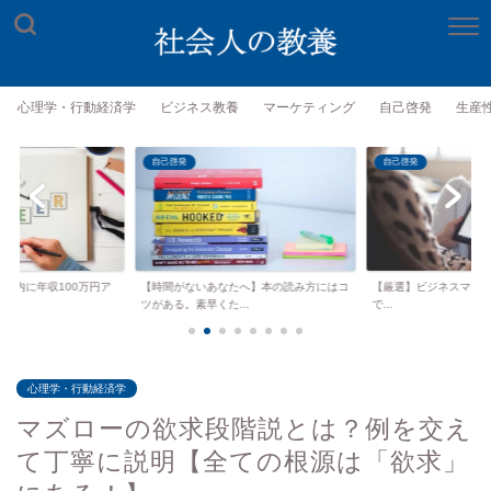
心理学・行動経済学
ビジネス教養
マーケティング
自己啓発
生産
自己啓発
自己啓発
年以内に年収100万円ア
【時間がないあなたへ】本の読み方にはコ
【厳選】ビジネスマンがKind
.
ツがある。素早くた...
で...
心理学・行動経済学
マズローの欲求段階説とは？例を交え
て丁寧に説明【全ての根源は「欲求」