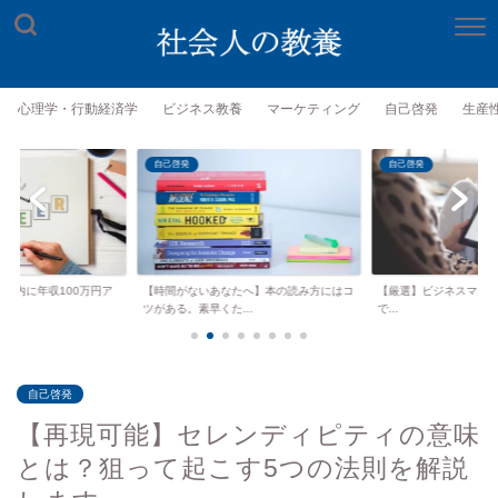
心理学・行動経済学
ビジネス教養
マーケティング
自己啓発
生産
自己啓発
自己啓発
年以内に年収100万円ア
【時間がないあなたへ】本の読み方にはコ
【厳選】ビジネスマンがKind
.
ツがある。素早くた...
で...
自己啓発
【再現可能】セレンディピティの意味
とは？狙って起こす5つの法則を解説