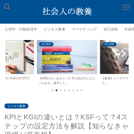
心理学・行動経済学
ビジネス教養
マーケティング
自己啓発
生産
自己啓発
自己啓発
年以内に年収100万円ア
【時間がないあなたへ】本の読み方にはコ
【厳選】ビジネスマンがKind
.
ツがある。素早くた...
で...
ビジネス教養
KPIとKGIの違いとは？KSFって？4ス
テップの設定方法を解説【知らなきゃ